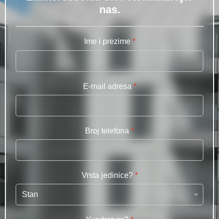
nas.
Ime i prezime
*
E-mail adresa
*
Broj telefona
*
Vrsta jedinice?
*