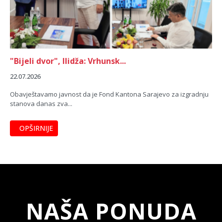
"Bijeli dvor", Ilidža: Vrhunsk...
22.07.2026
Obavještavamo javnost da je Fond Kantona Sarajevo za izgradnju
stanova danas zva...
OPŠIRNIJE
NAŠA PONUDA