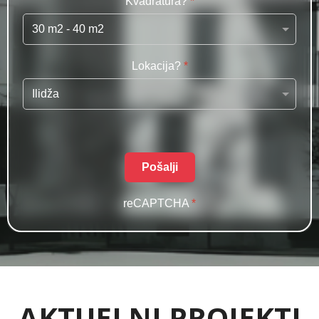
Kvadratura?
*
Lokacija?
*
Pošalji
reCAPTCHA
*
AKTUELNI PROJEKTI