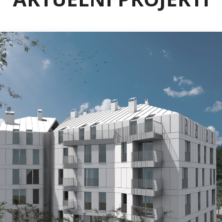
ILIDŽA
Projekat „Bijeli Dvor“ – Ilidža
Na vrlo atraktivnoj lokaciji u Općini Ilidža, u blizini
tramvajske pruge u izgradnji i regionalnih
saobraćajnica, niče moderan stambeni objekat „Bijeli
Dvor“.
Dvolamelni objekat spratnosti Po+Pr+3+M nudit će:
prostrane i svijetle klimatizovane stanove, moderne
balkone i lođe, garažna mjesta, vanjsko uređenje i
zelene površine, gradnju po najvišim standardima
energetske efikasnosti, termičke zaštite i kvaliteta
materijala.