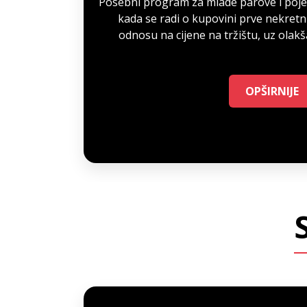
Posebni program za mlade parove i pojed
kada se radi o kupovini prve nekretn
odnosu na cijene na tržištu, uz olakš
OPŠIRNIJE