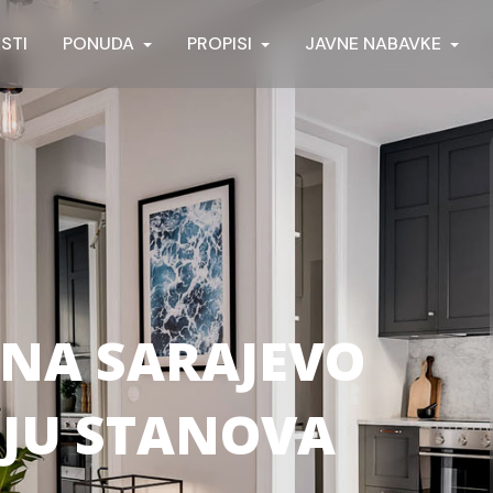
ESTI
PONUDA
PROPISI
JAVNE NABAVKE
NA SARAJEVO
NJU STANOVA