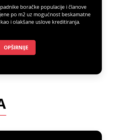
adnike boračke populacije i članove
 cijene po m2 uz mogućnost beskamatne
 kao i olakšane uslove kreditiranja.
OPŠIRNIJE
A