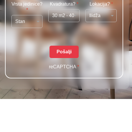
Vrsta jedinice?
Kvadratura?
*
Lokacija?
*
*
Pošalji
reCAPTCHA
*