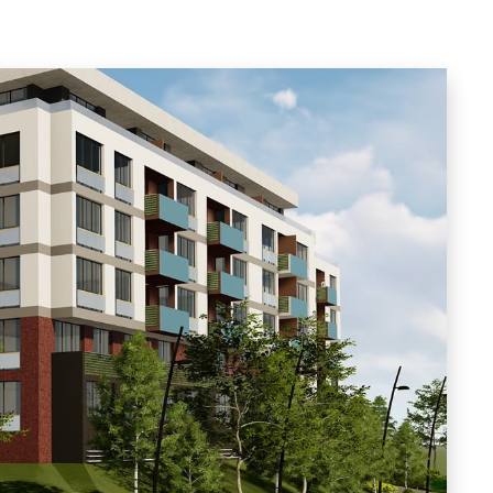
ŠIP
...
OPŠIRNIJE