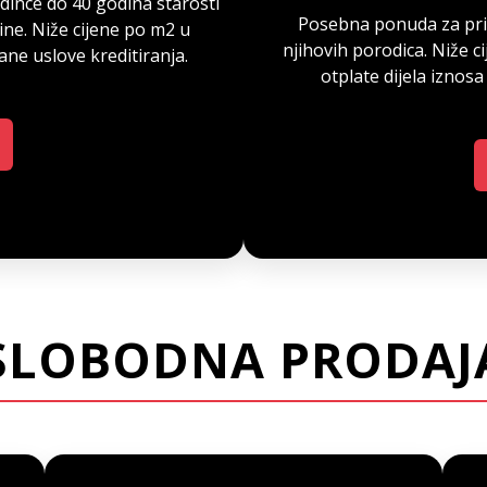
ince do 40 godina starosti
Posebna ponuda za prip
ine. Niže cijene po m2 u
njihovih porodica. Niže
ane uslove kreditiranja.
otplate dijela iznosa
SLOBODNA PRODAJ