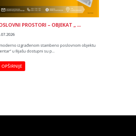
OSLOVNI PROSTORI – OBJEKAT „ ...
GARAŽNA M
.07.2026
10.07.2026
moderno izgrađenom stambeno poslovnom objektu
"CENTAR" Ilija
entar“ u Ilijašu dostupni su p...
OPŠIRNIJ
OPŠIRNIJE