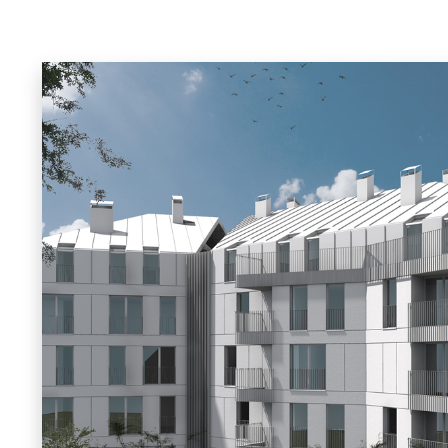
ILIDŽA
Projekat „Bijeli Dvor“ – Il
Na vrlo atraktivnoj lokaciji u Općini Ilidža, u b
izgradnji i regionalnih saobraćajnica, niče modera
Dvor“.
Dvolamelni objekat spratnosti Po+Pr+3+M nudit 
klimatizovane stanove, moderne balkone i lođe,
uređenje i zelene površine, gradnju po najviši
efikasnosti, termičke zaštite i kvalite