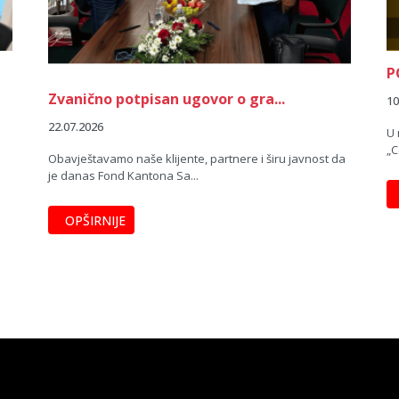
P
Zvanično potpisan ugovor o gra...
10
22.07.2026
U 
„C
Obavještavamo naše klijente, partnere i širu javnost da
je danas Fond Kantona Sa...
OPŠIRNIJE