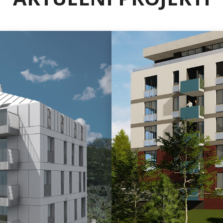
idža
lizini tramvajske pruge u
n stambeni objekat „Bijeli
će: prostrane i svijetle
 garažna mjesta, vanjsko
m standardima energetske
ta materijala.