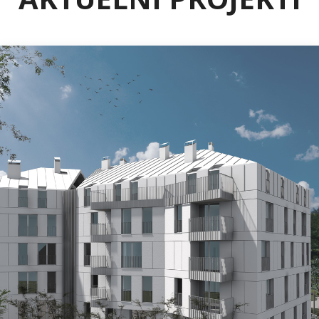
ILIDŽA
Projekat „Bijeli Dvor“ – Ilidža
Na vrlo atraktivnoj lokaciji u Općini Ilidža, u blizini
tramvajske pruge u izgradnji i regionalnih
saobraćajnica, niče moderan stambeni objekat „Bijeli
Dvor“.
Dvolamelni objekat spratnosti Po+Pr+3+M nudit će:
prostrane i svijetle klimatizovane stanove, moderne
balkone i lođe, garažna mjesta, vanjsko uređenje i
zelene površine, gradnju po najvišim standardima
energetske efikasnosti, termičke zaštite i kvaliteta
materijala.