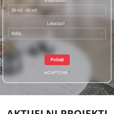
Kvadratura?
*
Lokacija?
*
Pošalji
reCAPTCHA
*
AKTUELNI PROJEKTI