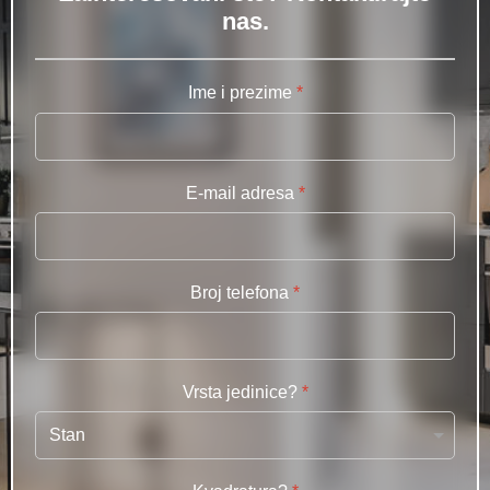
nas.
Ime i prezime
*
E-mail adresa
*
Broj telefona
*
Vrsta jedinice?
*