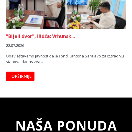
"Bijeli dvor", Ilidža: Vrhunsk...
22.07.2026
Obavještavamo javnost da je Fond Kantona Sarajevo za izgradnju
stanova danas zva...
OPŠIRNIJE
NAŠA PONUDA