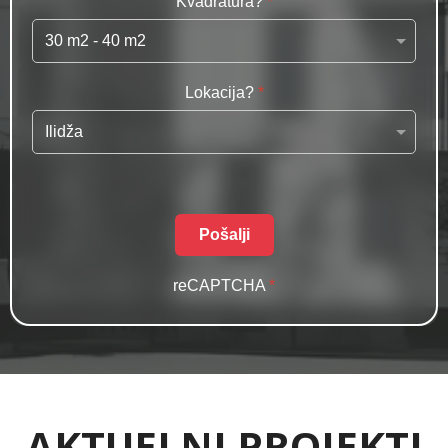
Kvadratura?
*
Lokacija?
*
Pošalji
reCAPTCHA
*
AKTUELNI PROJEKTI