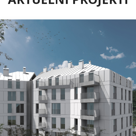
ILIDŽA
Projekat „Bijeli Dvor“ – Ilidža
Na vrlo atraktivnoj lokaciji u Općini Ilidža, u blizini
tramvajske pruge u izgradnji i regionalnih
saobraćajnica, niče moderan stambeni objekat „Bijeli
Dvor“.
Dvolamelni objekat spratnosti Po+Pr+3+M nudit će:
prostrane i svijetle klimatizovane stanove, moderne
balkone i lođe, garažna mjesta, vanjsko uređenje i
zelene površine, gradnju po najvišim standardima
energetske efikasnosti, termičke zaštite i kvaliteta
materijala.