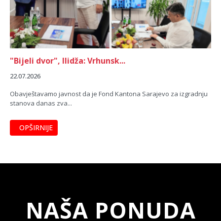
"Bijeli dvor", Ilidža: Vrhunsk...
22.07.2026
Obavještavamo javnost da je Fond Kantona Sarajevo za izgradnju
stanova danas zva...
OPŠIRNIJE
NAŠA PONUDA