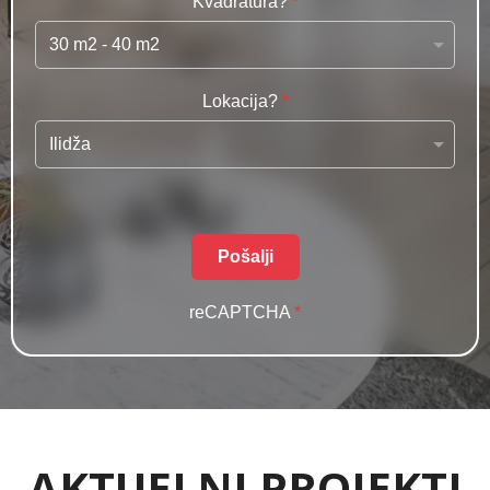
Kvadratura?
*
Lokacija?
*
Pošalji
reCAPTCHA
*
AKTUELNI PROJEKTI