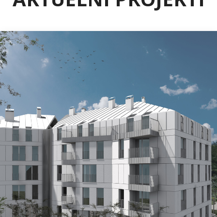
ILIDŽA
Projekat „Bijeli Dvor“ – Ilidža
Na vrlo atraktivnoj lokaciji u Općini Ilidža, u blizini
tramvajske pruge u izgradnji i regionalnih
saobraćajnica, niče moderan stambeni objekat „Bijeli
Dvor“.
Dvolamelni objekat spratnosti Po+Pr+3+M nudit će:
prostrane i svijetle klimatizovane stanove, moderne
balkone i lođe, garažna mjesta, vanjsko uređenje i
zelene površine, gradnju po najvišim standardima
energetske efikasnosti, termičke zaštite i kvaliteta
materijala.