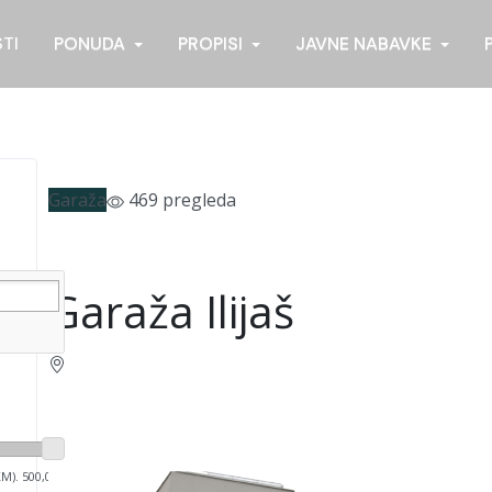
STI
PONUDA
PROPISI
JAVNE NABAVKE
Garaža
469 pregleda
Garaža Ilijaš
KM).
500,000