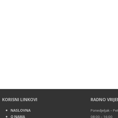
KORISNI LINKOVI
RADNO VRIJ
NASLOVNA
Ponedjeljak – Pe
O NAMA
08:00 – 16:00