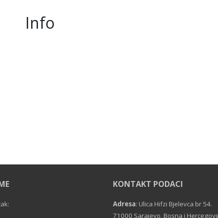
Info
EME
KONTAKT PODACI
tak:
Adresa
: Ulica Hifzi Bjelevca br 54.
71000 Sarajevo, Bosna i Hercegov