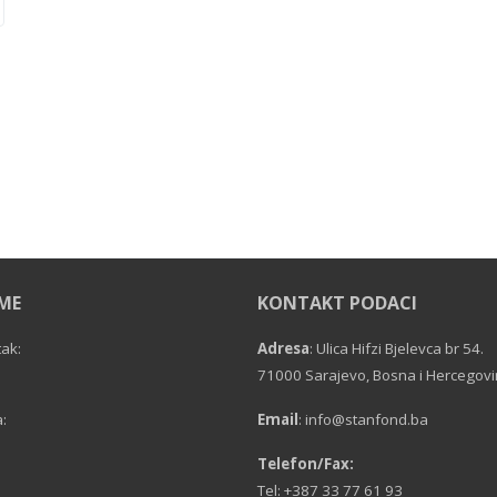
EME
KONTAKT PODACI
tak:
Adresa
: Ulica Hifzi Bjelevca br 54.
71000 Sarajevo, Bosna i Hercegov
:
Email
:
info@stanfond.ba
Telefon/Fax:
Tel: +387 33 77 61 93