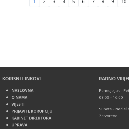
1
2
3
4
5
6
7
8
9
10
KORISNI LINKOVI
RADNO VRIJ
NASLOVNA
Ponedjeljak – Pe
O NAMA
08:00 – 16:00
VIJESTI
Subota – Nedjelja
PRIJAVITE KORUPCIJU
Zatvoreno.
KABINET DIREKTORA
UPRAVA