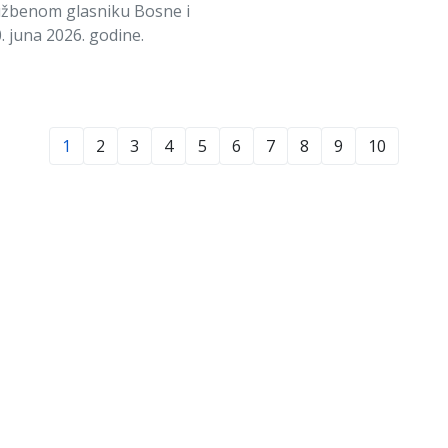
lužbenom glasniku Bosne i
. juna 2026. godine.
1
2
3
4
5
6
7
8
9
10