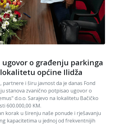
 ugovor o građenju parkinga
lokalitetu općine Ilidža
 partnere i širu javnost da je danas Fond
ju stanova zvanično potpisao ugovor o
us" d.o.o. Sarajevo na lokalitetu Bačičko
sti 600.000,00 KM.
an korak u širenju naše ponude i rješavanju
ng kapacitetima u jednoj od frekventnijih