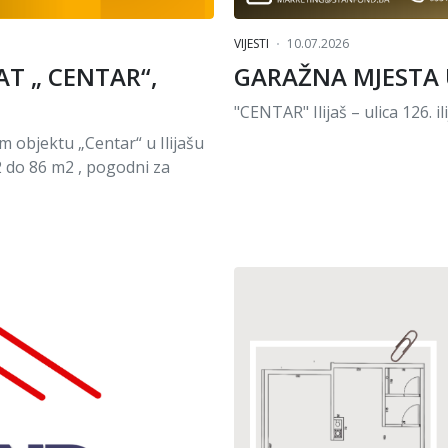
VIJESTI
10.07.2026
AT „ CENTAR“,
GARAŽNA MJESTA U
"CENTAR" Ilijaš – ulica 126. i
bjektu „Centar“ u Ilijašu
2 do 86 m2 , pogodni za