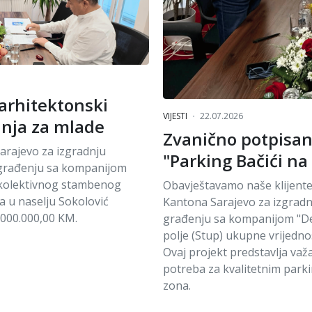
i arhitektonski
VIJESTI
22.07.2026
anja za mlade
Zvanično potpisan
arajevo za izgradnju
"Parking Bačići na 
 građenju sa kompanijom
g kolektivnog stambenog
Obavještavamo naše klijente,
ća u naselju Sokolović
Kantona Sarajevo za izgradn
9.000.000,00 KM.
građenju sa kompanijom "Dem
polje (Stup) ukupne vrijedno
Ovaj projekt predstavlja važ
potreba za kvalitetnim parki
zona.