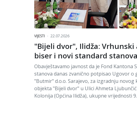
VIJESTI
22.07.2026
"Bijeli dvor", Ilidža: Vrhunsk
biser i novi standard stanov
Obavještavamo javnost da je Fond Kantona S
stanova danas zvanično potpisao Ugovor o
"Butmir" d.o.o. Sarajevo, za izgradnju novo
objekta "Bijeli dvor" u Ulici Ahmeta Ljubunči
Kolonija (Općina Ilidža), ukupne vrijednosti 