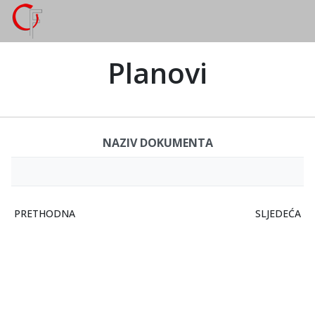
Planovi
NAZIV DOKUMENTA
PRETHODNI ČLANAK: PRAVILNICI
SLJEDEĆI Č
PRETHODNA
SLJEDEĆA