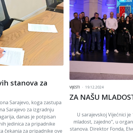
vih stanova za
VIJESTI
19.12.2024
ZA NAŠU MLADOS
tona Sarajevo, koga zastupa
a Sarajevo za izgradnju
U sarajevskoj Vijećnici 
garija, danas je potpisan
mladost, zajedno", u organ
ih jedinica za pripadnike
stanova. Direktor Fonda, Elv
ta čekanja za pripadnike ove