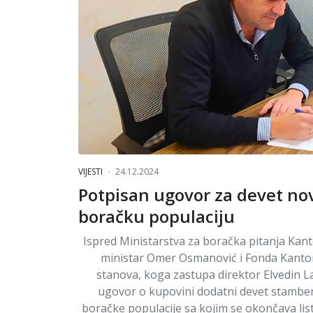
VIJESTI
24.12.2024
Potpisan ugovor za devet no
boračku populaciju
Ispred Ministarstva za boračka pitanja Kan
ministar Omer Osmanović i Fonda Kanton
stanova, koga zastupa direktor Elvedin La
ugovor o kupovini dodatni devet stamben
boračke populacije sa kojim se okončava lis