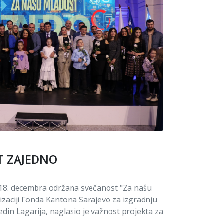
T ZAJEDNO
je 18. decembra održana svečanost "Za našu
izaciji Fonda Kantona Sarajevo za izgradnju
edin Lagarija, naglasio je važnost projekta za