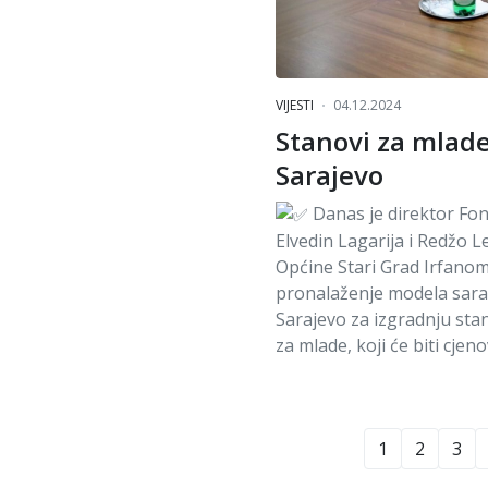
VIJESTI
04.12.2024
Stanovi za mlade 
Sarajevo
Danas je direktor Fo
Elvedin Lagarija i Redžo 
Općine Stari Grad Irfanom
pronalaženje modela sara
Sarajevo za izgradnju sta
za mlade, koji će biti cj
1
2
3