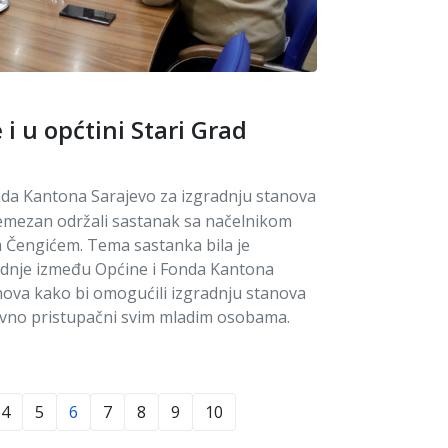
i u općtini Stari Grad
nda Kantona Sarajevo za izgradnju stanova
Lemezan održali sastanak sa načelnikom
 Čengićem. Tema sastanka bila je
dnje između Općine i Fonda Kantona
nova kako bi omogućili izgradnju stanova
enovno pristupačni svim mladim osobama.
4
5
6
7
8
9
10