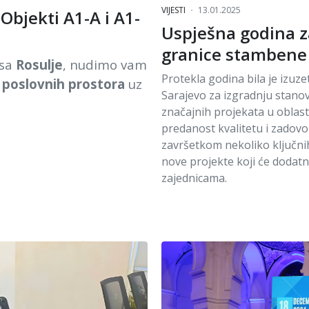
VIJESTI
13.01.2025
Objekti A1-A i A1-
Uspješna godina z
granice stambene 
ksa
Rosulje
, nudimo vam
Protekla godina bila je izu
 poslovnih prostora
uz
Sarajevo za izgradnju stanova
značajnih projekata u oblas
predanost kvalitetu i zadovol
završetkom nekoliko ključni
nove projekte koji će dodat
zajednicama.