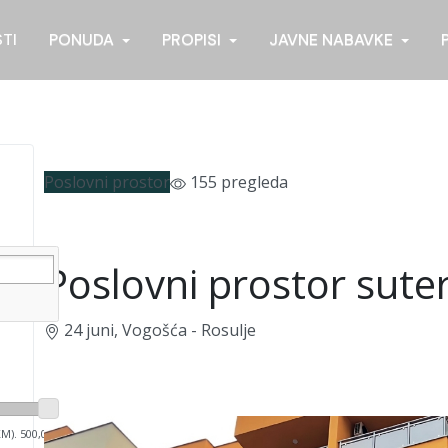
STI
PONUDA
PROPISI
JAVNE NABAVKE
Poslovni prostor
155 pregleda
Poslovni prostor sute
24 juni, Vogošća - Rosulje
KM).
500,000