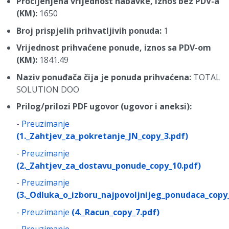
Procijenjena vrijednost nabavke, iznos bez PDV-a
(KM):
1650
Broj prispjelih prihvatljivih ponuda:
1
Vrijednost prihvaćene ponude, iznos sa PDV-om
(KM):
1841.49
Naziv ponuđača čija je ponuda prihvaćena:
TOTAL
SOLUTION DOO
Prilog/prilozi PDF ugovor (ugovor i aneksi):
-
Preuzimanje
(1._Zahtjev_za_pokretanje_JN_copy_3.pdf)
-
Preuzimanje
(2._Zahtjev_za_dostavu_ponude_copy_10.pdf)
-
Preuzimanje
(3._Odluka_o_izboru_najpovoljnijeg_ponudaca_copy
-
Preuzimanje
(4._Racun_copy_7.pdf)