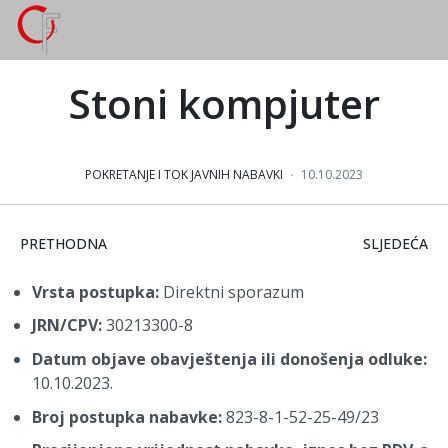
Stoni kompjuter
POKRETANJE I TOK JAVNIH NABAVKI
10.10.2023
PRETHODNI ČLANAK: ROBE, KANCELARIJSKE MAŠINE
SLJEDEĆI Č
PRETHODNA
SLJEDEĆA
Vrsta postupka:
Direktni sporazum
JRN/CPV:
30213300-8
Datum objave obavještenja ili donošenja odluke:
10.10.2023.
Broj postupka nabavke:
823-8-1-52-25-49/23