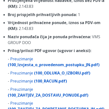
Procijenjena vrijednost nabavke, iznos bez PDV-a
(KM):
2.143.83
Broj prispjelih prihvatljivih ponuda:
1
Vrijednost prihvaćene ponude, iznos sa PDV-om
(KM):
2.143.83
Naziv ponuđača čija je ponuda prihvaćena:
VMS
GROUP DOO
Prilog/prilozi PDF ugovor (ugovor i aneksi):
-
Preuzimanje
(100_Izvjesta_o_provedenom_postupku_JN.pdf)
-
Preuzimanje
(100_ODLUKA_O_IZBORU.pdf)
-
Preuzimanje
(100_RACUN.pdf)
-
Preuzimanje
(100_ZAHTJEV_ZA_DOSTAVU_PONUDE.pdf)
-
Preuzimanje