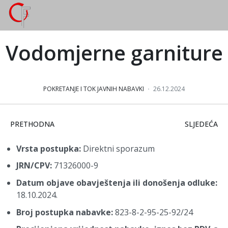
Vodomjerne garniture
POKRETANJE I TOK JAVNIH NABAVKI
26.12.2024
PRETHODNI ČLANAK: DODATNI NEPREDVIĐENI RADOVI
SLJEDEĆI Č
PRETHODNA
SLJEDEĆA
Vrsta postupka:
Direktni sporazum
JRN/CPV:
71326000-9
Datum objave obavještenja ili donošenja odluke:
18.10.2024.
Broj postupka nabavke:
823-8-2-95-25-92/24