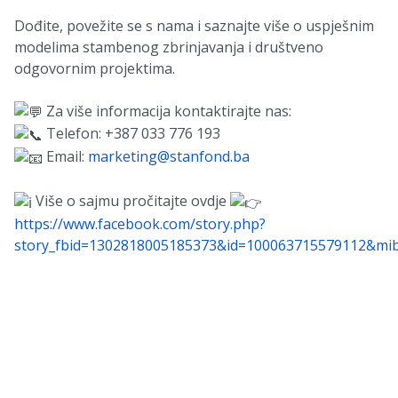
Dođite, povežite se s nama i saznajte više o uspješnim
modelima stambenog zbrinjavanja i društveno
odgovornim projektima.
Za više informacija kontaktirajte nas:
Telefon: +387 033 776 193
Email:
marketing@stanfond.ba
Više o sajmu pročitajte ovdje
https://www.facebook.com/story.php?
story_fbid=1302818005185373&id=100063715579112&mi