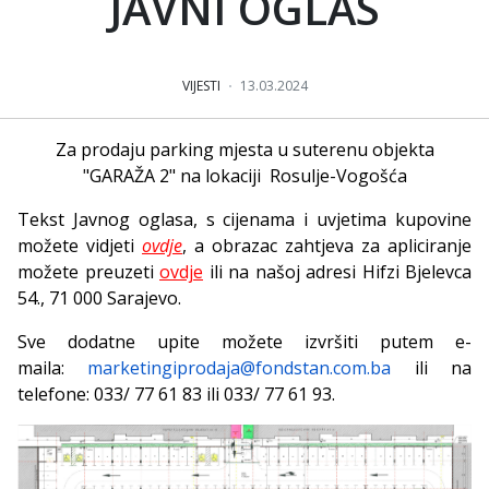
JAVNI OGLAS
VIJESTI
13.03.2024
Za prodaju parking mjesta u suterenu objekta
"GARAŽA 2" na lokaciji Rosulje-Vogošća
Tekst Javnog oglasa, s cijenama i uvjetima kupovine
možete vidjeti
ovdje
,
a obrazac zahtjeva za apliciranje
možete preuzeti
ovdje
ili na našoj adresi Hifzi Bjelevca
54., 71 000 Sarajevo.
Sve dodatne upite možete izvršiti putem e-
maila:
marketingiprodaja@fondstan.com.ba
ili na
telefone: 033/ 77 61 83 ili 033/ 77 61 93.