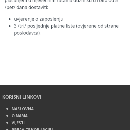
plaćanjem u mjesečnim ratama dužni su u roku od 5
/pet/ dana dostaviti:
uvjerenje o zaposlenju
3 /tri/ posljednje platne liste (ovjerene od strane
poslodavca).
KORISNI LINKOVI
NASLOVNA
O NAMA
VIJESTI
PRIJAVITE KORUPCIJU