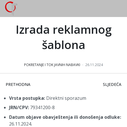
Izrada reklamnog
šablona
POKRETANJE I TOK JAVNIH NABAVKI
26.11.2024
PRETHODNI ČLANAK: PROJEKTOVANJE JEDNOPOLNE ŠEME
SLJEDEĆI Č
PRETHODNA
SLJEDEĆA
Vrsta postupka:
Direktni sporazum
JRN/CPV:
79341200-8
Datum objave obavještenja ili donošenja odluke:
26.11.2024.