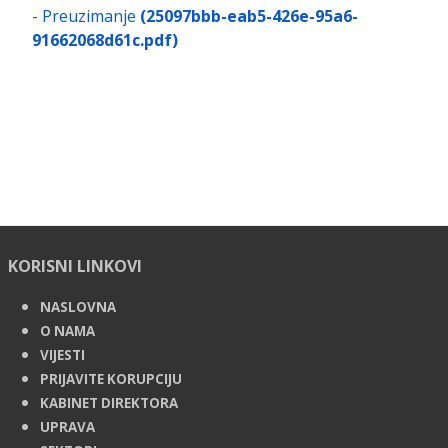
-
Preuzimanje
(25097bbb-eab5-426e-95a6-
91662068d61c.pdf)
KORISNI LINKOVI
NASLOVNA
O NAMA
VIJESTI
PRIJAVITE KORUPCIJU
KABINET DIREKTORA
UPRAVA