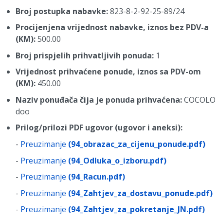
Broj postupka nabavke:
823-8-2-92-25-89/24
Procijenjena vrijednost nabavke, iznos bez PDV-a
(KM):
500.00
Broj prispjelih prihvatljivih ponuda:
1
Vrijednost prihvaćene ponude, iznos sa PDV-om
(KM):
450.00
Naziv ponuđača čija je ponuda prihvaćena:
COCOLO
doo
Prilog/prilozi PDF ugovor (ugovor i aneksi):
-
Preuzimanje
(94_obrazac_za_cijenu_ponude.pdf)
-
Preuzimanje
(94_Odluka_o_izboru.pdf)
-
Preuzimanje
(94_Racun.pdf)
-
Preuzimanje
(94_Zahtjev_za_dostavu_ponude.pdf)
-
Preuzimanje
(94_Zahtjev_za_pokretanje_JN.pdf)