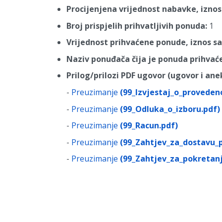
Procijenjena vrijednost nabavke, iznos
Broj prispjelih prihvatljivih ponuda:
1
Vrijednost prihvaćene ponude, iznos s
Naziv ponuđača čija je ponuda prihvać
Prilog/prilozi PDF ugovor (ugovor i anek
-
Preuzimanje
(99_Izvjestaj_o_provede
-
Preuzimanje
(99_Odluka_o_izboru.pdf)
-
Preuzimanje
(99_Racun.pdf)
-
Preuzimanje
(99_Zahtjev_za_dostavu_
-
Preuzimanje
(99_Zahtjev_za_pokretan