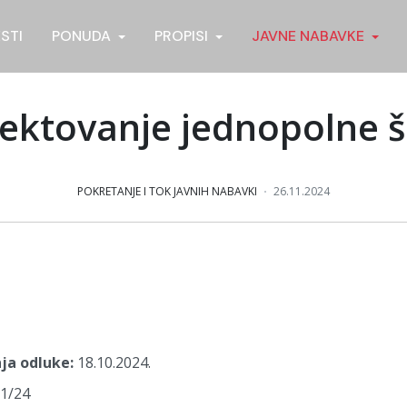
ESTI
PONUDA
PROPISI
JAVNE NABAVKE
jektovanje jednopolne 
POKRETANJE I TOK JAVNIH NABAVKI
26.11.2024
VANJA
nja odluke:
18.10.2024.
91/24