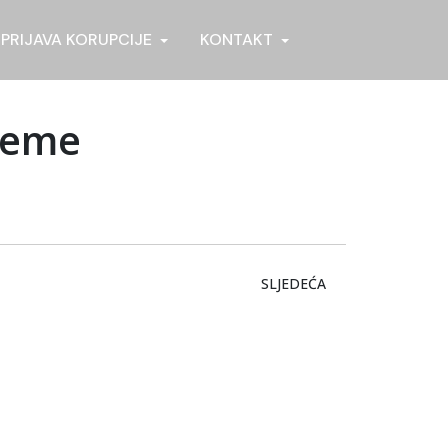
PRIJAVA KORUPCIJE
KONTAKT
šeme
SLJEDEĆI ČLANAK: IZRAD
SLJEDEĆA