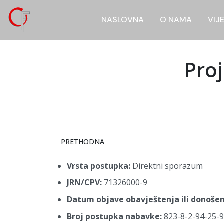
NASLOVNA
O NAMA
VIJ
Pro
PRETHODNI ČLANAK: USLUGE VOĐENJA OGLAŠA
PRETHODNA
Vrsta postupka:
Direktni sporazum
JRN/CPV:
71326000-9
Datum objave obavještenja ili donoše
Broj postupka nabavke:
823-8-2-94-25-