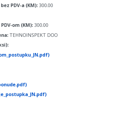
 bez PDV-a (KM):
300.00
a PDV-om (KM):
300.00
ena:
TEHNOINSPEKT DOO
si):
nom_postupku_JN.pdf)
ponude.pdf)
je_postupka_JN.pdf)