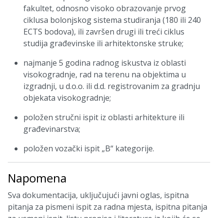
fakultet, odnosno visoko obrazovanje prvog
ciklusa bolonjskog sistema studiranja (180 ili 240
ECTS bodova), ili završen drugi ili treći ciklus
studija građevinske ili arhitektonske struke;
najmanje 5 godina radnog iskustva iz oblasti
visokogradnje, rad na terenu na objektima u
izgradnji, u d.o.o. ili d.d. registrovanim za gradnju
objekata visokogradnje;
položen stručni ispit iz oblasti arhitekture ili
građevinarstva;
položen vozački ispit „B“ kategorije.
Napomena
Sva dokumentacija, uključujući javni oglas, ispitna
pitanja za pismeni ispit za radna mjesta, ispitna pitanja