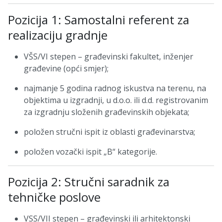
Pozicija 1: Samostalni referent za
realizaciju gradnje
VŠS/VI stepen – građevinski fakultet, inženjer
građevine (opći smjer);
najmanje 5 godina radnog iskustva na terenu, na
objektima u izgradnji, u d.o.o. ili d.d. registrovanim
za izgradnju složenih građevinskih objekata;
položen stručni ispit iz oblasti građevinarstva;
položen vozački ispit „B“ kategorije.
Pozicija 2: Stručni saradnik za
tehničke poslove
VSS/VII stepen – građevinski ili arhitektonski