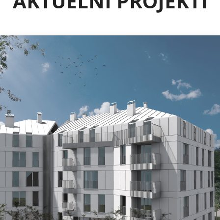
AKTUELNI PROJEKTI
ILIDŽA
Projekat „Bijeli Dvor“ – Ilidža
Na vrlo atraktivnoj lokaciji u Općini Ilidža, u blizini
tramvajske pruge u izgradnji i regionalnih
saobraćajnica, niče moderan stambeni objekat „Bijeli
Dvor“.
Dvolamelni objekat spratnosti Po+Pr+3+M nudit će:
prostrane i svijetle klimatizovane stanove, moderne
balkone i lođe, garažna mjesta, vanjsko uređenje i
zelene površine, gradnju po najvišim standardima
energetske efikasnosti, termičke zaštite i kvaliteta
materijala.